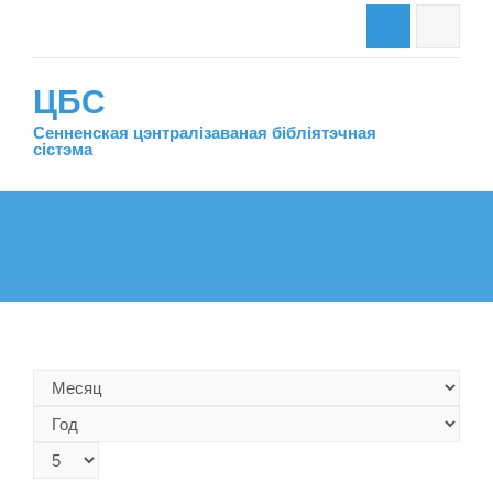
ЦБС
Сенненская цэнтралiзаваная бiблiятэчная
сiстэма