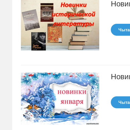
Новин
Чытац
Новин
Чытац