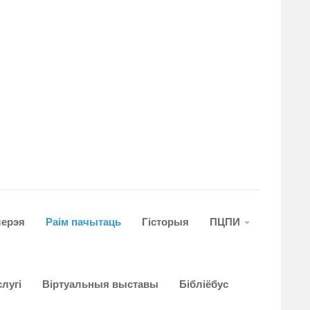
лерэя
Раім пачытаць
Гiсторыя
ПЦПИ
лугi
Віртуальныя выставы
Бібліёбус