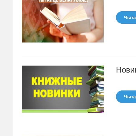
Чытац
Новин
Чытац