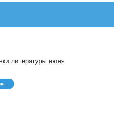
нки литературы июня
ь...