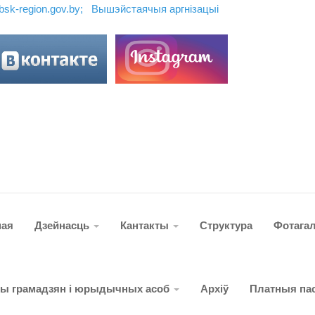
ebsk-region.gov.by;
Вышэйстаячыя аргн
і
зацы
і
ная
Дзейнасць
Кантакты
Структура
Фотага
ты грамадзян і юрыдычных асоб
Архіў
Платныя пас