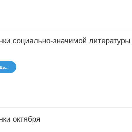
нки социально-значимой литературы
ь...
нки октября