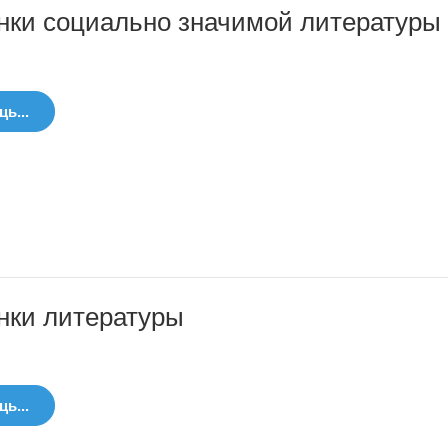
нки социально значимой литературы
ь...
нки литературы
ь...