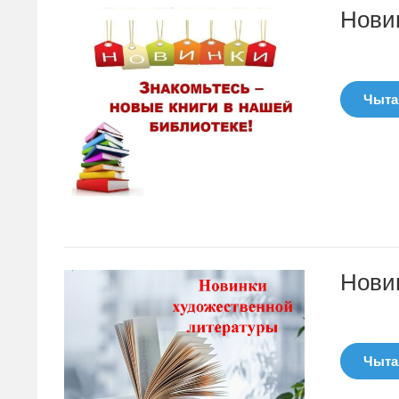
Нови
Чытац
Нови
Чытац