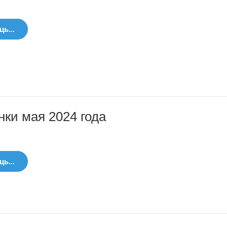
ь...
ки мая 2024 года
ь...