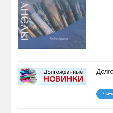
Долг
Чытац