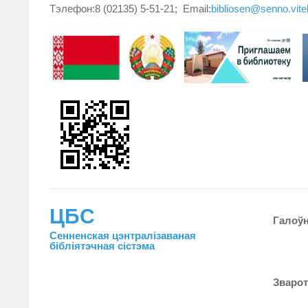
Тэлефон:8 (02135) 5-51-21; Email:
bibliosen@senno.vit
ЦБС
Галоў
Сенненская цэнтралiзаваная
бiблiятэчная сiстэма
Зваро