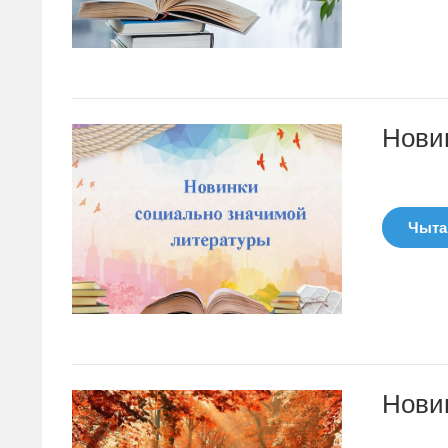
Нови
Чытац
Нови