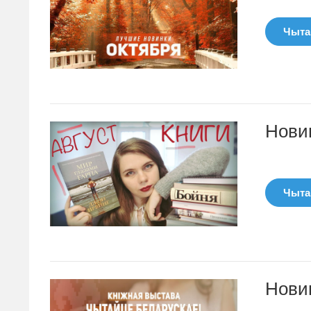
Чытац
Новин
Чытац
Нови