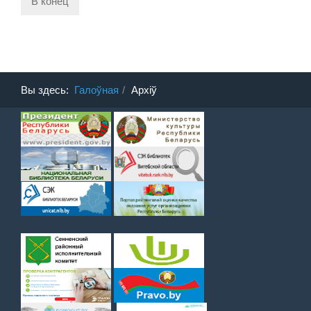
В конец
Вы здесь:
Галоўная
Архіў