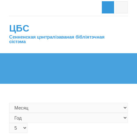
ЦБС
Сенненская цэнтралiзаваная бiблiятэчная
сiстэма