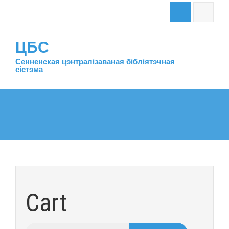
ЦБС
Сенненская цэнтралiзаваная бiблiятэчная
сiстэма
Cart