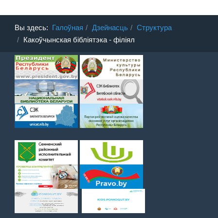
Вы здесь:
Галоўная
Дзейнасць
Структура
Какоўчынская бібліятэка - філіял