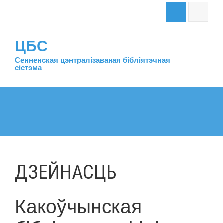
ЦБС
Сенненская цэнтралiзаваная бiблiятэчная
сiстэма
ДЗЕЙНАСЦЬ
Какоўчынская