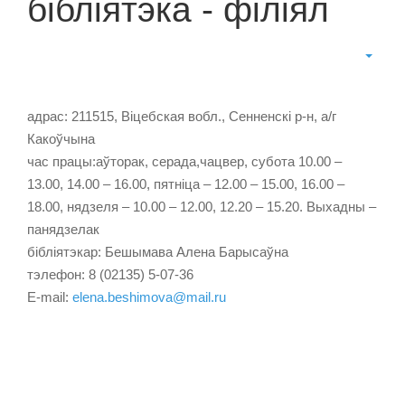
бібліятэка - філіял
адрас: 211515, Віцебская вобл., Сенненскі р-н, а/г
Какоўчына
час працы:аўторак, серада,чацвер, субота 10.00 –
13.00, 14.00 – 16.00, пятніца – 12.00 – 15.00, 16.00 –
18.00, нядзеля – 10.00 – 12.00, 12.20 – 15.20. Выхадны –
панядзелак
бібліятэкар: Бешымава Алена Барысаўна
тэлефон: 8 (02135) 5-07-36
E-mail:
elena.beshimova@mail.ru