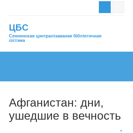
ЦБС
Сенненская цэнтралiзаваная бiблiятэчная
сiстэма
Афганистан: дни,
ушедшие в вечность