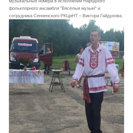
музыкальные номера в исполнении Народного
фольклорного ансамбля ”Вясёлыя музыкі“ и
сотрудника Сенненского РКЦиНТ – Виктора Гайдукова.