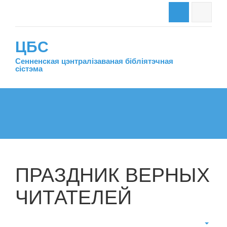
ЦБС
Сенненская цэнтралiзаваная бiблiятэчная
сiстэма
ПРАЗДНИК ВЕРНЫХ
ЧИТАТЕЛЕЙ