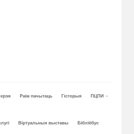
лерэя
Раім пачытаць
Гiсторыя
ПЦПИ
лугi
Віртуальныя выставы
Бібліёбус