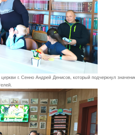
церкви г. Сенно Андрей Денисов, который подчеркнул значени
телей.