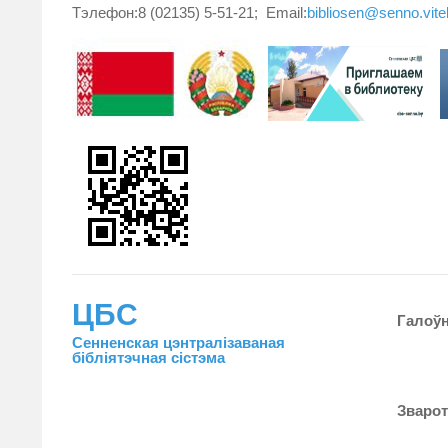
Тэлефон:8 (02135) 5-51-21; Email:
bibliosen@senno.vit
ЦБС
Галоў
Сенненская цэнтралiзаваная
бiблiятэчная сiстэма
Зваро