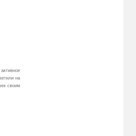
 активное
ветили на
чек своим