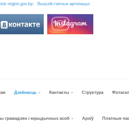
ebsk-region.gov.by;
Вышэйстаячыя аргн
і
зацы
і
ная
Дзейнасць
Кантакты
Структура
Фотага
ты грамадзян і юрыдычных асоб
Архіў
Платныя пас