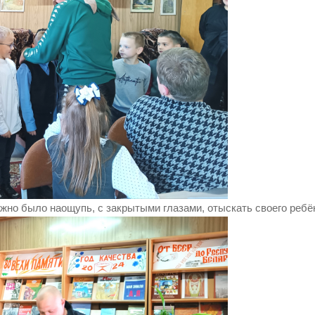
жно было наощупь, с закрытыми глазами, отыскать своего ребё