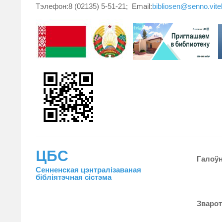
Тэлефон:8 (02135) 5-51-21; Email:
bibliosen@senno.vit
ЦБС
Галоў
Сенненская цэнтралiзаваная
бiблiятэчная сiстэма
Зваро