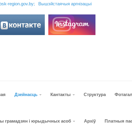
ebsk-region.gov.by;
Вышэйстаячыя аргн
і
зацы
і
ная
Дзейнасць
Кантакты
Структура
Фотага
ты грамадзян і юрыдычных асоб
Архіў
Платныя пас