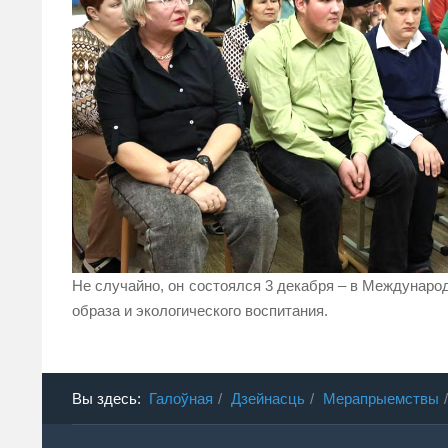
Не случайно, он состоялся 3 декабря – в Междунаро
образа и экологического воспитания.
Вы здесь:
Галоўная
Дзейнасць
Мерапрыемствы