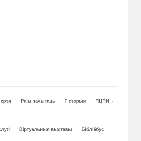
лерэя
Раім пачытаць
Гiсторыя
ПЦПИ
лугi
Віртуальныя выставы
Бібліёбус