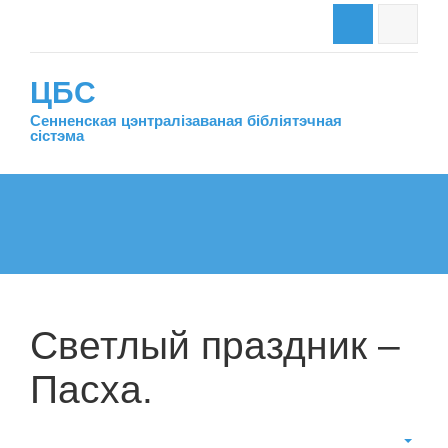
ЦБС
Сенненская цэнтралiзаваная бiблiятэчная
сiстэма
Светлый праздник –
Пасха.